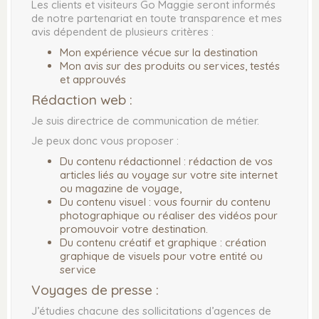
Les clients et visiteurs Go Maggie seront informés
de notre partenariat en toute transparence et mes
avis dépendent de plusieurs critères :
Mon expérience vécue sur la destination
Mon avis sur des produits ou services, testés
INFORMATIONS
DÉCOUVRIR
et approuvés
Rédaction web :
QUI SUIS-JE ?
OÙ PARTIR ?
FAQ : FOIRE AUX QUESTIONS
IDÉES DE VOYAGES
Je suis directrice de communication de métier.
POLITIQUE DE
ENVIE DE SOLEIL
Je peux donc vous proposer :
CONFIDENTIALITÉ
VOYAGE EN JAMAÏQUE
Du contenu rédactionnel : rédaction de vos
MENTIONS LÉGALES
ASTUCES DE TRAVEL
articles liés au voyage sur votre site internet
PARTENAIRES
PLANNER
ou magazine de voyage,
PRESSE
Du contenu visuel : vous fournir du contenu
photographique ou réaliser des vidéos pour
promouvoir votre destination.
MES COUPS DE COEUR ❤
Du contenu créatif et graphique : création
DESTINATION JAMAÏQUE
graphique de visuels pour votre entité ou
service
DESTINATION ZANZIBAR
DESTINATION SÉNÉGAL
Voyages de presse :
DESTINATION LISBONNE
J’étudies chacune des sollicitations d’agences de
DESTINATION LONDRES