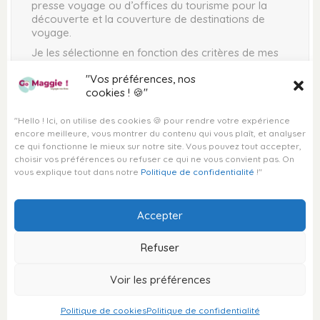
presse voyage ou d’offices du tourisme pour la
DESTINATION MAROC
découverte et la couverture de destinations de
voyage.
Je les sélectionne en fonction des critères de mes
clients et je garde l’entière liberté d’informer ceux-ci
VOYAGES PERSONNALISÉS
"Vos préférences, nos
sur l’expérience vécue et sur le contenu rédigé dans
VOYAGE SUR MESURE
cookies ! 🍪"
les articles parus sur ce site.
VOYAGE À LA CARTE
Devenez partenaires !
"Hello ! Ici, on utilise des cookies 🍪 pour rendre votre expérience
VOYAGE CLÉ EN MAIN
encore meilleure, vous montrer du contenu qui vous plaît, et analyser
VOYAGE HORS DES SENTIERS
ce qui fonctionne le mieux sur notre site. Vous pouvez tout accepter,
BATTUS
choisir vos préférences ou refuser ce qui ne vous convient pas. On
SÉJOUR SUR MESURE
vous explique tout dans notre
Politique de confidentialité
!"
DESTINATIONS EXOTIQUES
Contact
Accepter
Refuser
© Copyright Go Maggie
Voir les préférences
2026
Politique de cookies
Politique de confidentialité