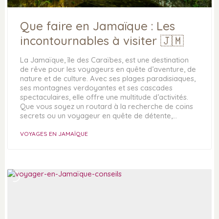
Que faire en Jamaïque : Les
incontournables à visiter 🇯🇲
INFORMATIONS
DÉCOUVRIR
La Jamaïque, île des Caraïbes, est une destination
QUI SUIS-JE ?
OÙ PARTIR ?
de rêve pour les voyageurs en quête d’aventure, de
FAQ : FOIRE AUX QUESTIONS
IDÉES DE VOYAGES
nature et de culture. Avec ses plages paradisiaques,
POLITIQUE DE
ENVIE DE SOLEIL
ses montagnes verdoyantes et ses cascades
CONFIDENTIALITÉ
spectaculaires, elle offre une multitude d’activités.
VOYAGE EN JAMAÏQUE
Que vous soyez un routard à la recherche de coins
MENTIONS LÉGALES
ASTUCES DE TRAVEL
secrets ou un voyageur en quête de détente,…
PARTENAIRES
PLANNER
PRESSE
VOYAGES EN JAMAÏQUE
MES COUPS DE COEUR ❤
DESTINATION JAMAÏQUE
DESTINATION ZANZIBAR
DESTINATION SÉNÉGAL
DESTINATION LISBONNE
DESTINATION LONDRES