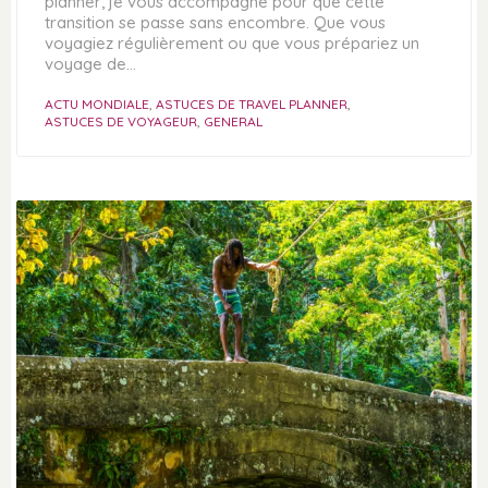
planner, je vous accompagne pour que cette
transition se passe sans encombre. Que vous
voyagiez régulièrement ou que vous prépariez un
voyage de…
ACTU MONDIALE
,
ASTUCES DE TRAVEL PLANNER
,
ASTUCES DE VOYAGEUR
,
GENERAL