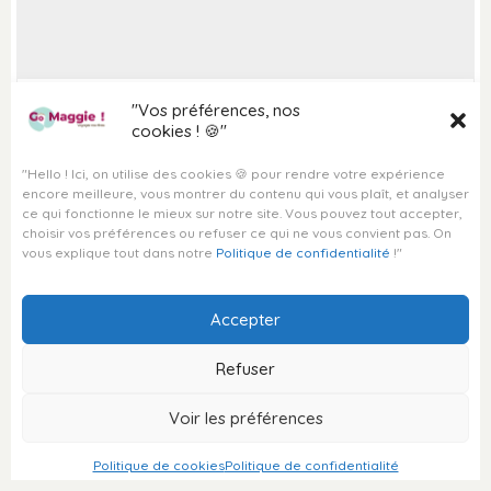
DESTINATION MAROC
VOYAGES PERSONNALISÉS
"Vos préférences, nos
4 choses à savoir pour voyager
VOYAGE SUR MESURE
cookies ! 🍪"
en Jamaïque 🇯🇲
VOYAGE À LA CARTE
"Hello ! Ici, on utilise des cookies 🍪 pour rendre votre expérience
VOYAGE CLÉ EN MAIN
encore meilleure, vous montrer du contenu qui vous plaît, et analyser
Que vous soyez un visiteur novice en Jamaïque ou
VOYAGE HORS DES SENTIERS
ce qui fonctionne le mieux sur notre site. Vous pouvez tout accepter,
un voyageur chevronné en quête de nouvelles
BATTUS
choisir vos préférences ou refuser ce qui ne vous convient pas. On
expériences, l’île de la Jamaïque est une perle des
SÉJOUR SUR MESURE
vous explique tout dans notre
Politique de confidentialité
!"
Caraïbes qui offre un riche mélange de culture, de
DESTINATIONS EXOTIQUES
cuisine et de beauté naturelle qui n’attend qu’à être
explorée davantage par les voyageurs français. Je
Accepter
vous partage 4 choses à savoir pour…
ASTUCES DE TRAVEL PLANNER
,
ASTUCES DE VOYAGEUR
,
Refuser
ENVIE DE SOLEIL
,
GENERAL
,
VOYAGES EN JAMAÏQUE
© Copyright Go Maggie
Voir les préférences
2026
Politique de cookies
Politique de confidentialité