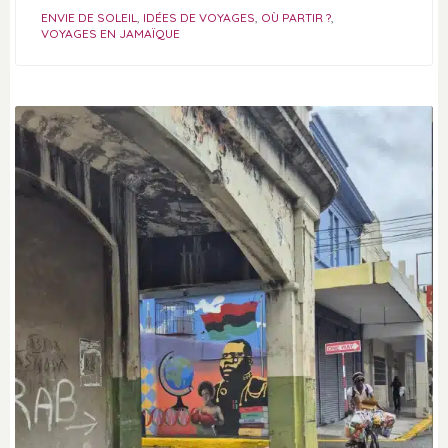
ENVIE DE SOLEIL
,
IDÉES DE VOYAGES
,
OÙ PARTIR ?
,
VOYAGES EN JAMAÏQUE