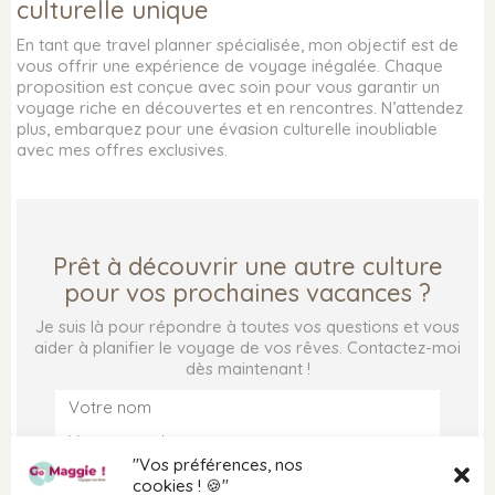
QUI SUIS-JE ?
OÙ PARTIR ?
culturelle unique
FAQ : FOIRE AUX QUESTIONS
IDÉES DE VOYAGES
En tant que travel planner spécialisée, mon objectif est de
POLITIQUE DE
ENVIE DE SOLEIL
vous offrir une expérience de voyage inégalée. Chaque
CONFIDENTIALITÉ
VOYAGE EN JAMAÏQUE
proposition est conçue avec soin pour vous garantir un
MENTIONS LÉGALES
ASTUCES DE TRAVEL
voyage riche en découvertes et en rencontres. N’attendez
PARTENAIRES
PLANNER
plus, embarquez pour une évasion culturelle inoubliable
avec mes offres exclusives.
PRESSE
MES COUPS DE COEUR ❤
DESTINATION JAMAÏQUE
Prêt à découvrir une autre culture
DESTINATION ZANZIBAR
pour vos prochaines vacances ?
DESTINATION SÉNÉGAL
DESTINATION LISBONNE
Je suis là pour répondre à toutes vos questions et vous
DESTINATION LONDRES
aider à planifier le voyage de vos rêves. Contactez-moi
DESTINATION MAROC
dès maintenant !
VOYAGES PERSONNALISÉS
"Vos préférences, nos
VOYAGE SUR MESURE
cookies ! 🍪"