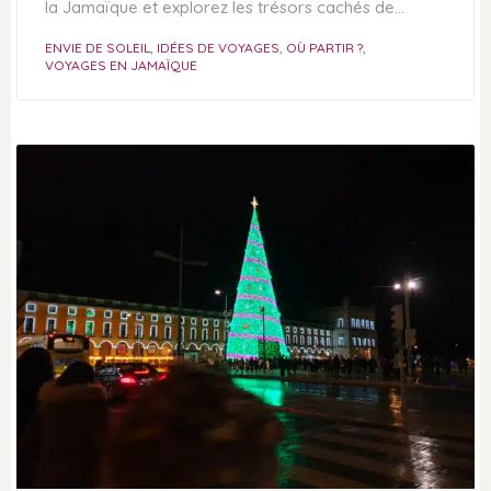
la Jamaïque et explorez les trésors cachés de…
ENVIE DE SOLEIL
,
IDÉES DE VOYAGES
,
OÙ PARTIR ?
,
VOYAGES EN JAMAÏQUE