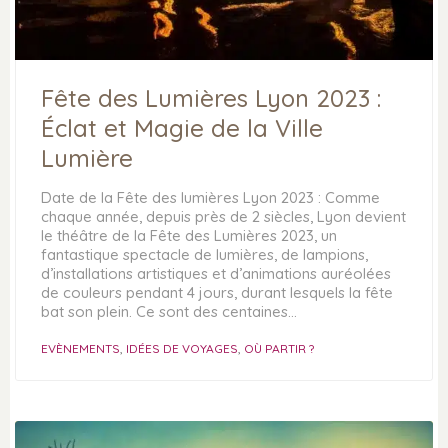
Fête des Lumières Lyon 2023 :
Éclat et Magie de la Ville
Lumière
Date de la Fête des lumières Lyon 2023 : Comme
chaque année, depuis près de 2 siècles, Lyon devient
le théâtre de la Fête des Lumières 2023, un
INFORMATIONS
DÉCOUVRIR
fantastique spectacle de lumières, de lampions,
d’installations artistiques et d’animations auréolées
QUI SUIS-JE ?
OÙ PARTIR ?
de couleurs pendant 4 jours, durant lesquels la fête
FAQ : FOIRE AUX QUESTIONS
IDÉES DE VOYAGES
bat son plein. Ce sont des centaines…
POLITIQUE DE
ENVIE DE SOLEIL
CONFIDENTIALITÉ
EVÈNEMENTS
,
IDÉES DE VOYAGES
,
OÙ PARTIR ?
VOYAGE EN JAMAÏQUE
MENTIONS LÉGALES
ASTUCES DE TRAVEL
PARTENAIRES
PLANNER
PRESSE