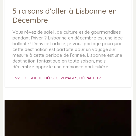
5 raisons d’aller à Lisbonne en
Décembre
Vous rêvez de soleil, de culture et de gourmandises
pendant l’hiver ? Lisbonne en décembre est une idée
brillante ! Dans cet article, je vous partage pourquoi
cette destination est parfaite pour un voyage sur
mesure à cette période de l’année. Lisbonne est une
destination fantastique en toute saison, mais
décembre apporte une ambiance particulière.…
ENVIE DE SOLEIL
,
IDÉES DE VOYAGES
,
OÙ PARTIR ?