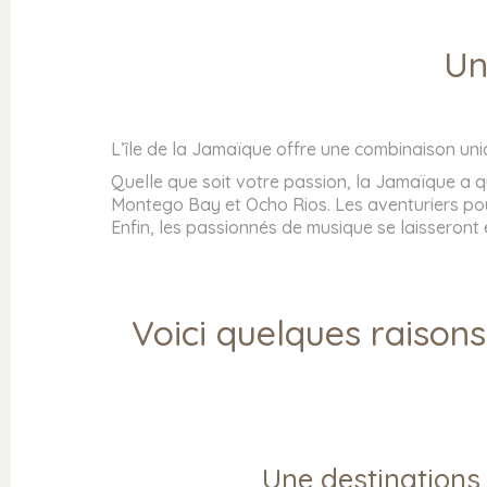
Un
L’île de la Jamaïque offre une combinaison uniq
Quelle que soit votre passion, la Jamaïque a q
Montego Bay et Ocho Rios. Les aventuriers pour
Enfin, les passionnés de musique se laisseron
Voici quelques raisons
INFORMATIONS
QUI SUIS-JE ?
FAQ : FOIRE AUX QUESTIONS
POLITIQUE DE CONFIDENTIALITÉ
Une destinations 
MENTIONS LÉGALES