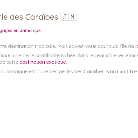
rle des Caraïbes 🇯🇲
yages en Jamaïque
e destination tropicale. Mais saviez-vous pourquoi l’île de
l
aïque
, une perle scintillante nichée dans les eaux bleues étin
 de cette
destination exotique
.
la Jamaïque est l’une des perles des Caraïbes,
voici un tit