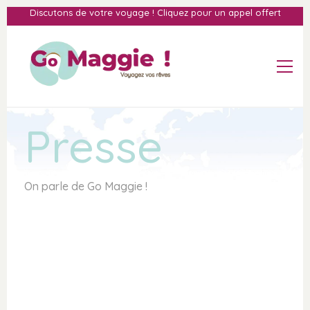
Discutons de votre voyage ! Cliquez pour un appel offert
INFORMATIONS
DÉCOUVRIR
QUI SUIS-JE ?
OÙ PARTIR ?
FAQ : FOIRE AUX QUESTIONS
IDÉES DE VOYAGES
POLITIQUE DE
ENVIE DE SOLEIL
Presse
CONFIDENTIALITÉ
VOYAGE EN JAMAÏQUE
MENTIONS LÉGALES
ASTUCES DE TRAVEL
PARTENAIRES
PLANNER
PRESSE
On parle de Go Maggie !
MES COUPS DE COEUR ❤
DESTINATION JAMAÏQUE
DESTINATION ZANZIBAR
DESTINATION SÉNÉGAL
DESTINATION LISBONNE
DESTINATION LONDRES