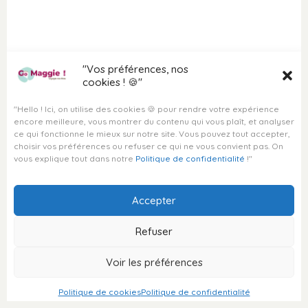
DESTINATION MAROC
VOYAGES PERSONNALISÉS
"Vos préférences, nos
VOYAGE SUR MESURE
cookies ! 🍪"
VOYAGE À LA CARTE
"Hello ! Ici, on utilise des cookies 🍪 pour rendre votre expérience
VOYAGE CLÉ EN MAIN
encore meilleure, vous montrer du contenu qui vous plaît, et analyser
VOYAGE HORS DES SENTIERS
ce qui fonctionne le mieux sur notre site. Vous pouvez tout accepter,
BATTUS
choisir vos préférences ou refuser ce qui ne vous convient pas. On
SÉJOUR SUR MESURE
vous explique tout dans notre
Politique de confidentialité
!"
DESTINATIONS EXOTIQUES
Accepter
Refuser
© Copyright Go Maggie
Voir les préférences
2026
Politique de cookies
Politique de confidentialité