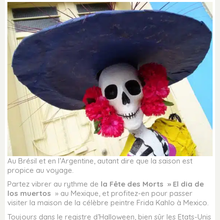
Au Brésil et en l’Argentine, autant dire que la saison est
propice au voyage.
Partez vibrer au rythme de
la Fête des Morts » El dia de
los muertos
» au Mexique, et profitez-en pour passer
visiter la maison de la célèbre peintre Frida Kahlo à Mexico.
Toujours dans le registre d’Halloween, bien sûr les Etats-Unis