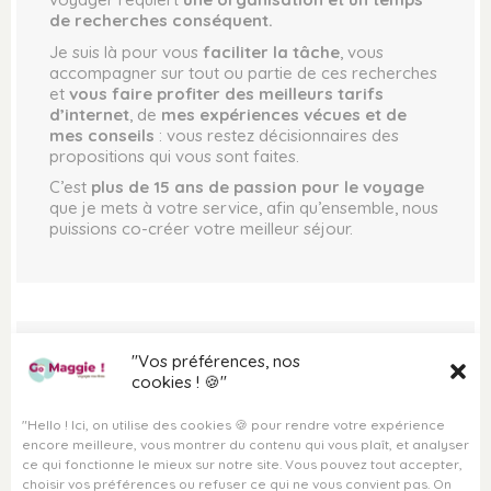
MENTIONS LÉGALES
ASTUCES DE TRAVEL
de recherches conséquent.
PARTENAIRES
PLANNER
PRESSE
Je suis là pour vous
faciliter la tâche
, vous
accompagner sur tout ou partie de ces recherches
et
vous faire profiter des meilleurs tarifs
MES COUPS DE COEUR ❤
d’internet
, de
mes expériences vécues et de
mes conseils
: vous restez décisionnaires des
DESTINATION JAMAÏQUE
propositions qui vous sont faites.
DESTINATION ZANZIBAR
C’est
plus de 15 ans de passion pour le voyage
DESTINATION SÉNÉGAL
que je mets à votre service, afin qu’ensemble, nous
DESTINATION LISBONNE
puissions co-créer votre meilleur séjour.
DESTINATION LONDRES
DESTINATION MAROC
VOYAGES PERSONNALISÉS
"Vos préférences, nos
Contact
VOYAGE SUR MESURE
cookies ! 🍪"
VOYAGE À LA CARTE
"Hello ! Ici, on utilise des cookies 🍪 pour rendre votre expérience
VOYAGE CLÉ EN MAIN
encore meilleure, vous montrer du contenu qui vous plaît, et analyser
VOYAGE HORS DES SENTIERS
ce qui fonctionne le mieux sur notre site. Vous pouvez tout accepter,
BATTUS
choisir vos préférences ou refuser ce qui ne vous convient pas. On