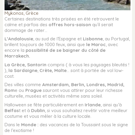
Mykonos, Grèce
Certaines destinations très prisées en été retrouvent le
calme et parfois des
offres hors-saison
qu’il serait
dommage de rater…
L’Andalousie
, au sud de l’Espagne et
Lisbonne
, au Portugal,
brillent toujours de 1000 feux, ainsi que
le Maroc
, avec
encore la
possibilité de se baigner du côté de
Marrakech.
La Grèce, Santorin
compris ( à vous les paysages bleutés !
),
la Sardaigne
,
Crète, Malte
… sont à portée de vol low-
cost.
Des villes comme
Amsterdam, Berlin, Londres, Madrid,
Rom
e ou
Prague
sauront vous attirer pour leur richesse
culturelle, musées et activités même sans soleil.
Halloween se fête particulièrement en
Irlande
, ainsi qu’à
Belfas
t et à
Dublin
, si vous souhaitez revêtir votre meilleur
costume et vous mêler à la culture locale.
Dans le
Monde :
des vacances de la Toussaint sous le signe
de l’exotisme !