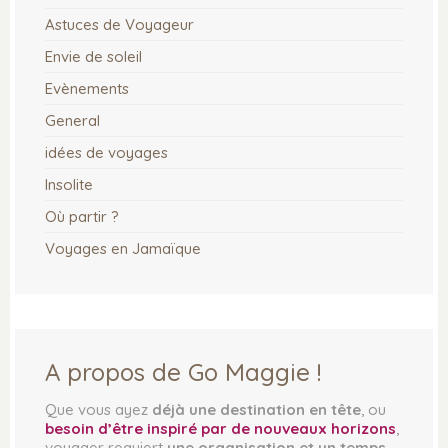
Astuces de Voyageur
Envie de soleil
Evènements
General
idées de voyages
Insolite
Où partir ?
Voyages en Jamaïque
INFORMATIONS
DÉCOUVRIR
QUI SUIS-JE ?
OÙ PARTIR ?
A propos de Go Maggie !
FAQ : FOIRE AUX QUESTIONS
IDÉES DE VOYAGES
POLITIQUE DE
ENVIE DE SOLEIL
Que vous ayez
déjà une destination en tête
, ou
CONFIDENTIALITÉ
besoin d’être inspiré par de nouveaux horizons
,
VOYAGE EN JAMAÏQUE
voyager requiert
une organisation et un temps