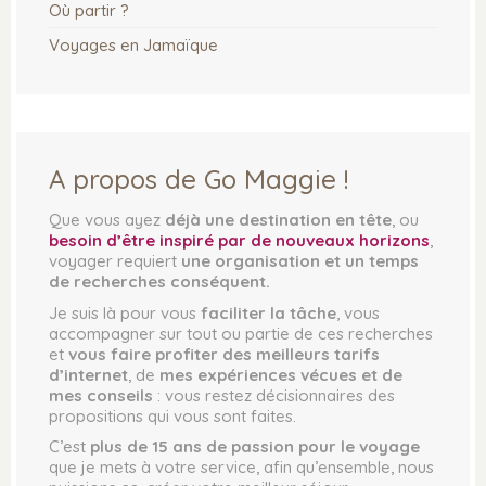
Où partir ?
Voyages en Jamaïque
INFORMATIONS
DÉCOUVRIR
QUI SUIS-JE ?
OÙ PARTIR ?
A propos de Go Maggie !
FAQ : FOIRE AUX QUESTIONS
IDÉES DE VOYAGES
POLITIQUE DE
ENVIE DE SOLEIL
Que vous ayez
déjà une destination en tête
, ou
CONFIDENTIALITÉ
besoin d’être inspiré par de nouveaux horizons
,
VOYAGE EN JAMAÏQUE
voyager requiert
une organisation et un temps
MENTIONS LÉGALES
ASTUCES DE TRAVEL
de recherches conséquent.
PARTENAIRES
PLANNER
PRESSE
Je suis là pour vous
faciliter la tâche
, vous
accompagner sur tout ou partie de ces recherches
et
vous faire profiter des meilleurs tarifs
MES COUPS DE COEUR ❤
d’internet
, de
mes expériences vécues et de
mes conseils
: vous restez décisionnaires des
DESTINATION JAMAÏQUE
propositions qui vous sont faites.
DESTINATION ZANZIBAR
C’est
plus de 15 ans de passion pour le voyage
DESTINATION SÉNÉGAL
que je mets à votre service, afin qu’ensemble, nous
DESTINATION LISBONNE