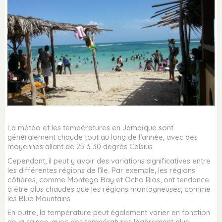
La météo et les températures en Jamaïque sont
généralement chaude tout au long de l’année, avec des
moyennes allant de 25 à 30 degrés Celsius.
Cependant, il peut y avoir des variations significatives entre
les différentes régions de l’île. Par exemple, les régions
côtières, comme Montego Bay et Ocho Rios, ont tendance
à être plus chaudes que les régions montagneuses, comme
les Blue Mountains.
En outre, la température peut également varier en fonction
de la saison, avec des températures légèrement plus