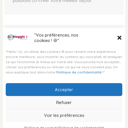
puissions co-créer votre meilleur séjour.
DESTINATION LONDRES
DESTINATION MAROC
VOYAGES PERSONNALISÉS
"Vos préférences, nos
Contact
VOYAGE SUR MESURE
cookies ! 🍪"
VOYAGE À LA CARTE
"Hello ! Ici, on utilise des cookies 🍪 pour rendre votre expérience
VOYAGE CLÉ EN MAIN
encore meilleure, vous montrer du contenu qui vous plaît, et analyser
VOYAGE HORS DES SENTIERS
ce qui fonctionne le mieux sur notre site. Vous pouvez tout accepter,
BATTUS
choisir vos préférences ou refuser ce qui ne vous convient pas. On
SÉJOUR SUR MESURE
vous explique tout dans notre
Politique de confidentialité
!"
DESTINATIONS EXOTIQUES
Accepter
Partagez votre expérience
Vous avez une expérience de voyage à partager ?
Refuser
Ecrivez-moi !
© Copyright Go Maggie
Voir les préférences
2026
Politique de cookies
Politique de confidentialité