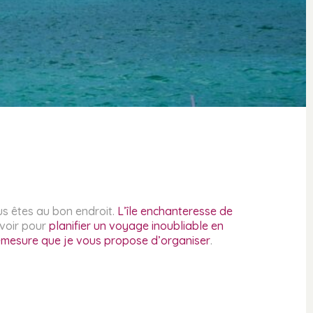
us êtes au bon endroit.
L’île enchanteresse de
avoir pour
planifier un voyage inoubliable en
mesure que je vous propose d’organiser
.