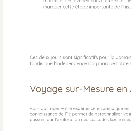
d’artifice, des événements culturels et d
marquer cette étape importante de l’hist
Ces deux jours sont significatifs pour la Jama
tandis que l’Independence Day marque l’obten
Voyage sur-Mesure en A
INFORMATIONS
Pour optimiser votre expérience en Jamaïque en a
QUI SUIS-JE ?
connaissance de l’île permet de personnaliser vot
FAQ : FOIRE AUX QUESTIONS
passant par l’exploration des cascades luxuriantes
POLITIQUE DE CONFIDENTIALITÉ
MENTIONS LÉGALES