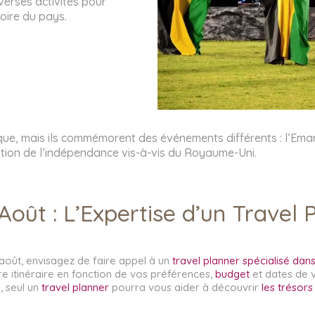
iverses activités pour
oire du pays.
ïque, mais ils commémorent des événements différents : l’Eman
tion de l’indépendance vis-à-vis du Royaume-Uni.
oût : L’Expertise d’un Travel 
oût, envisagez de faire appel à un
travel planner spécialisé da
re itinéraire en fonction de vos préférences,
budget
et dates de 
, seul un
travel planner
pourra vous aider à découvrir
les trésor