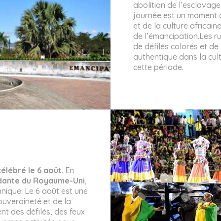
abolition de l’esclavage 
journée est un moment de
et de la culture africai
de l’émancipation.Les ru
de défilés colorés et de
authentique dans la cul
cette période.
élébré le 6 août
. En
dante du Royaume-Uni
,
nnique. Le 6 août est une
ouveraineté et de la
nt des défilés, des feux