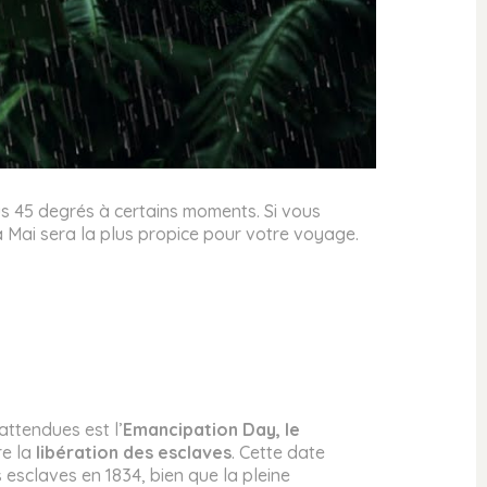
us 45 degrés à certains moments. Si vous
à Mai sera la plus propice pour votre voyage.
attendues est l’
Emancipation Day, le
e la
libération des esclaves
. Cette date
 esclaves en 1834, bien que la pleine