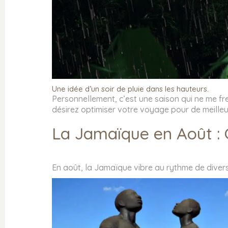
Une idée d’un soir de pluie dans les hauteurs.
Personnellement, c’est une saison qui ne me f
désirez optimiser votre voyage pour de meilleu
La Jamaïque en Août : C
En août, la Jamaïque vibre au rythme de divers