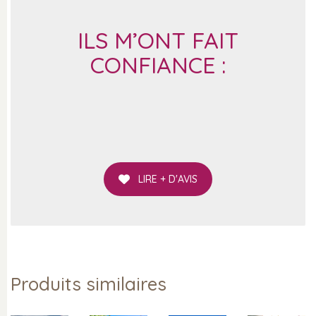
ILS M’ONT FAIT
CONFIANCE :
LIRE + D'AVIS
Produits similaires
INFORMATIONS
DÉCOUVRIR
QUI SUIS-JE ?
OÙ PARTIR ?